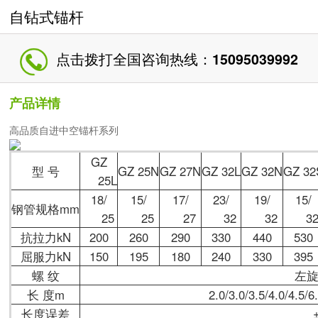
自钻式锚杆
点击拨打全国咨询热线：
15095039992
产品详情
高品质自进中空锚杆系列
GZ
型 号
GZ 25N
GZ 27N
GZ 32L
GZ 32N
GZ 32
25L
18/
15/
17/
23/
19/
15/
钢管规格mm
25
25
27
32
32
3
抗拉力kN
200
260
290
330
440
530
屈服力kN
150
195
180
240
330
395
螺 纹
左
长 度m
2.0/3.0/3.5/4.0
长度误差