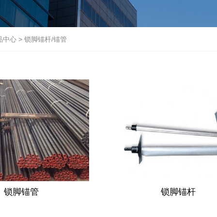
品中心
>
锁脚锚杆/锚管
锁脚锚管
锁脚锚杆