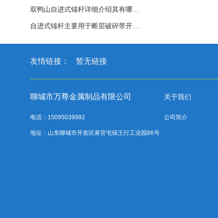
双鸭山自进式锚杆详细介绍其有哪…
自进式锚杆主要用于断层破碎带开…
友情链接：
暂无链接
聊城市万尊金属制品有限公司
关于我们
电话：15095039992
公司简介
地址：山东聊城市开发区蒋官屯镇王行工业园86号