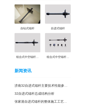
自钻式锚杆
自进式锚杆
组合式中空锚杆…
组合式中空锚杆…
新闻资讯
济南32自进式锚杆主要技术性能参…
32自进式锚杆总成结构分析
张家港自进式锚杆的整体施工工艺…