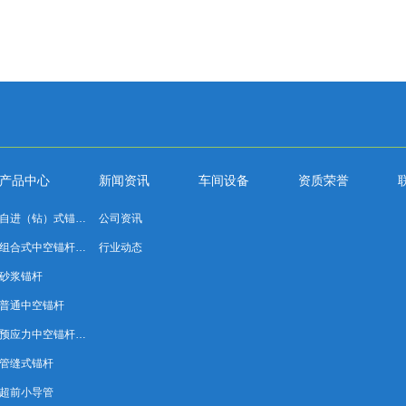
产品中心
新闻资讯
车间设备
资质荣誉
自进（钻）式锚…
公司资讯
组合式中空锚杆…
行业动态
砂浆锚杆
普通中空锚杆
预应力中空锚杆…
管缝式锚杆
超前小导管